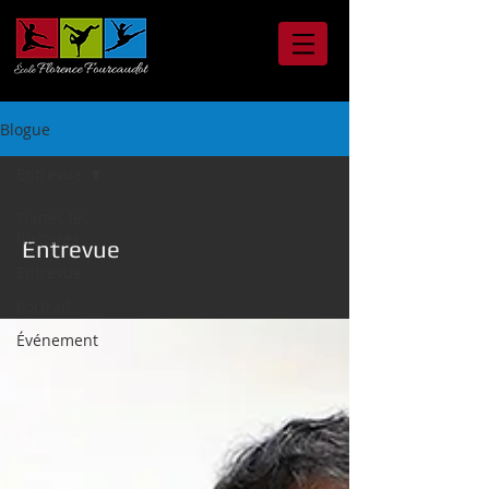
Blogue
Entrevue
Toutes les
histoires
Entrevue
Entrevue
Portrait
Événement