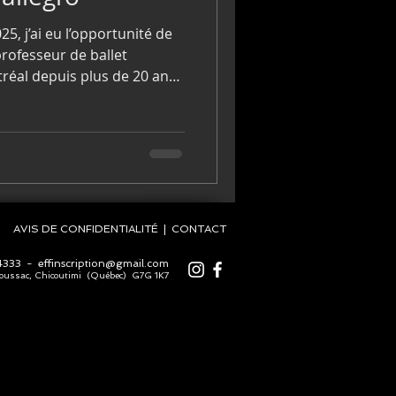
5, j’ai eu l’opportunité de
rofesseur de ballet
tréal depuis plus de 20 ans :
n anniversaire, je lui ai
vue avec moi, de façon à
rs personnel et
rs du commun.
AVIS DE CONFIDENTIALITÉ
|
CONTACT
4333
-
effinscription@gmail.com
oussac, Chicoutimi (Québec) G7G 1K7