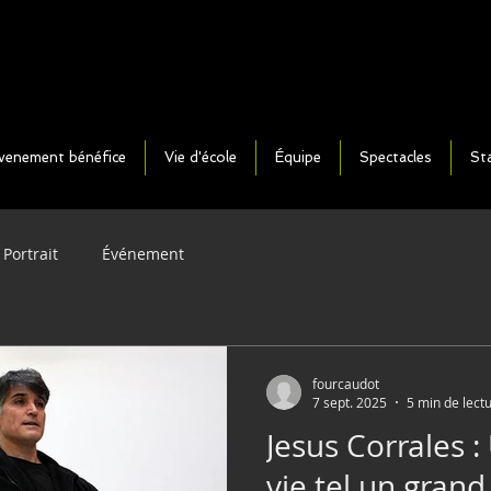
venement bénéfice
Vie d'école
Équipe
Spectacles
St
Portrait
Événement
fourcaudot
7 sept. 2025
5 min de lect
Jesus Corrales 
vie tel un grand