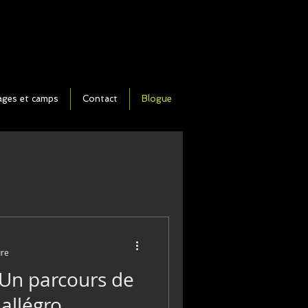
ages et camps
Contact
Blogue
ure
: Un parcours de
 allégro