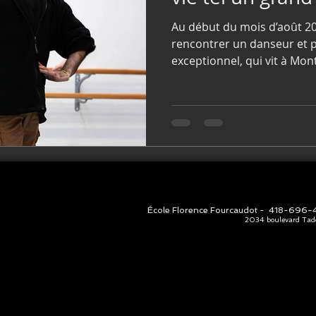
Au début du mois d’août 202
rencontrer un danseur et p
exceptionnel, qui vit à Mon
Jesus Corrales. Le jour de so
proposé de faire une entre
faire découvrir son parcou
professionnel, qui est ho
École Florence Fourcaudot -
418-696-
2034 boulevard Tad